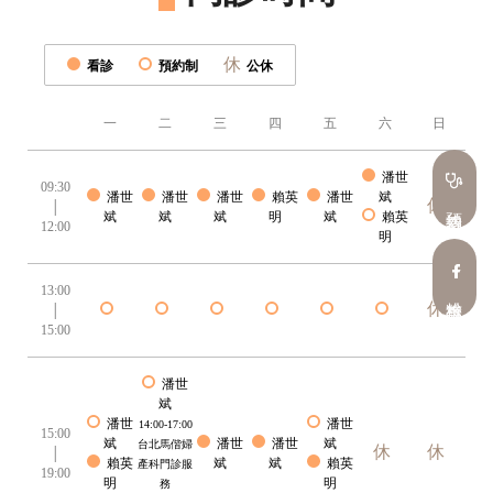
休
看診
預約制
公休
一
二
三
四
五
六
日
潘世
09:30
潘世
潘世
潘世
賴英
潘世
斌
休
│
預約看診
斌
斌
斌
明
斌
賴英
12:00
明
13:00
粉絲專頁
休
│
15:00
潘世
斌
潘世
潘世
14:00-17:00
15:00
斌
潘世
潘世
斌
台北馬偕婦
休
休
│
賴英
斌
斌
賴英
產科門診服
19:00
明
明
務