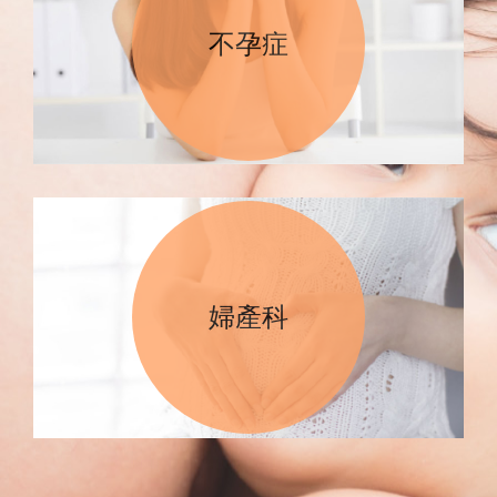
不孕症
婦產科