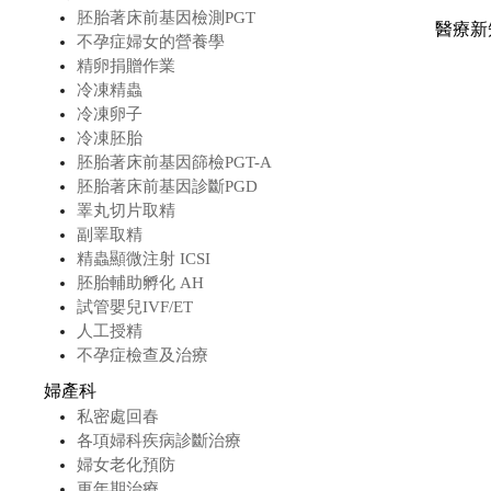
胚胎著床前基因檢測PGT
醫療新
不孕症婦女的營養學
精卵捐贈作業
冷凍精蟲
冷凍卵子
冷凍胚胎
胚胎著床前基因篩檢PGT-A
胚胎著床前基因診斷PGD
睪丸切片取精
副睪取精
精蟲顯微注射 ICSI
胚胎輔助孵化 AH
試管嬰兒IVF/ET
人工授精
不孕症檢查及治療
婦產科
私密處回春
各項婦科疾病診斷治療
婦女老化預防
更年期治療