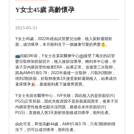
Y女士45歲 高齡懷孕
2023-05-31
Y女士45歲，2022年經由試管嬰兒治療，植入新鮮週期胚
胎，
成功懷孕，本月順利生下一個健康可愛的男嬰
。
回顧3年前，Y女士在某區醫療中心
接受了兩次的試管
嬰兒取卵加胚胎切片，植入後卻沒懷孕。
轉到本中心後，作
過子宮內膜容受性檢查ERA，結果正常。
並接受三次取卵，
因為AMH只有0.79；
2022年最後一次取卵，只取到3顆卵，
得到2顆胚胎，
於取卵後第3天接受新鮮週期植入，結果成功
著床懷孕
，
最後順利產下健康男寶寶。
Y女士先前在醫學中心，IVF失敗；因此植入的是胚胎切片(
PGS)正常胚胎，因此失敗原因不是胚胎基因異常，
後來子宮
內膜容受性檢查也顯示沒問題，最後在未作胚胎切片(
PGS)；直接植入第3天新鮮胚胎後成功懷孕，順利生產。
由此可見，即使高齡44歲，AMH只有0.76，
只有3顆卵的情
況下，仍可以成功懷孕，順利生產。