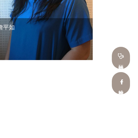
詹平如
預約看診
粉絲專頁