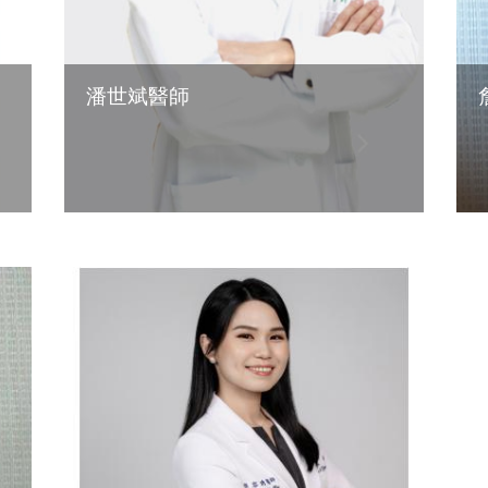
潘世斌醫師