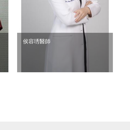
侯容琇醫師